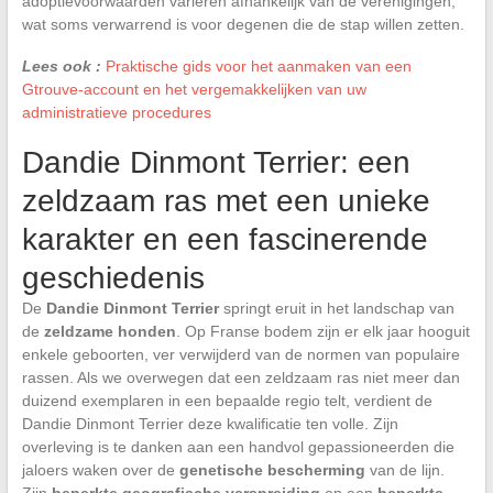
adoptievoorwaarden variëren afhankelijk van de verenigingen,
wat soms verwarrend is voor degenen die de stap willen zetten.
Lees ook :
Praktische gids voor het aanmaken van een
Gtrouve-account en het vergemakkelijken van uw
administratieve procedures
Dandie Dinmont Terrier: een
zeldzaam ras met een unieke
karakter en een fascinerende
geschiedenis
De
Dandie Dinmont Terrier
springt eruit in het landschap van
de
zeldzame honden
. Op Franse bodem zijn er elk jaar hooguit
enkele geboorten, ver verwijderd van de normen van populaire
rassen. Als we overwegen dat een zeldzaam ras niet meer dan
duizend exemplaren in een bepaalde regio telt, verdient de
Dandie Dinmont Terrier deze kwalificatie ten volle. Zijn
overleving is te danken aan een handvol gepassioneerden die
jaloers waken over de
genetische bescherming
van de lijn.
Zijn
beperkte geografische verspreiding
en een
beperkte