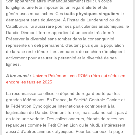
Son apparence attire immanquablement l’œil : un corps
longiligne, une tête imposante, un regard alerte et de
généreuses moustaches. Ces
traits physiques singuliers
le
démarquent sans équivoque. À l’instar du Lundehund ou du
Catalburun, lui aussi rare pour ses particularités anatomiques, le
Dandie Dinmont Terrier appartient à un cercle très fermé.
Préserver la diversité sans tomber dans la consanguinité
représente un défi permanent, d’autant plus que la population
de la race reste ténue. Les amoureux de ce chien s’impliquent
activement pour assurer la pérennité et la diversité de ses
lignées.
A lire aussi :
Univers Pokémon : ces ROMs rétro qui séduisent
encore les fans en 2025
La reconnaissance officielle dépend du regard porté par les
grandes fédérations. En France, la Société Centrale Canine et
la Fédération Cynologique Internationale contribuent à la
légitimation du Dandie Dinmont Terrier, mais cela ne suffit pas à
en faire une vedette. Des collectionneurs, friands de races peu
répandues comme le Petit Chien Lion ou le Mudi, s’intéressent
aussi à d’autres animaux atypiques. Pour les curieux, la page