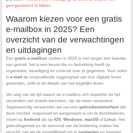
georganiseerd te blijven
Waarom kiezen voor een gratis
e-mailbox in 2025? Een
overzicht van de verwachtingen
en uitdagingen
Een
gratis e-mailbox
zoeken in 2025 is niet langer een kwestie
van gemak: het is een keuze die nu betrekking heeft op
organisatie, beveiliging en controle over je gegevens. Voor velen
is
e-mail
de onopvallende ruggengraat van hun digitale leven
geworden, zelfs in de details van het dagelijks leven.
Ver weg van de tijd waarin de e-mailbox zich beperkte tot het
verzenden van enkele berichten, zijn de eisen veranderd.
Tegenwoordig verwachten we van een
gebruikersinterface
dat
deze intuïtief, responsief en aangenaam is om te doorbladeren,
zowel op
Android
als op
iOS
,
Windows
,
macOS
of
Linux
. Het
gebruiksgemak en de eenvoud van de bediening maken het
verschil, net als de mogelijkheid om je
contacten
en mappen