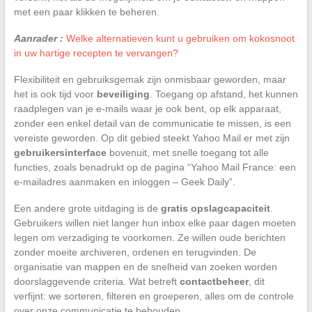
met een paar klikken te beheren.
Aanrader :
Welke alternatieven kunt u gebruiken om kokosnoot
in uw hartige recepten te vervangen?
Flexibiliteit en gebruiksgemak zijn onmisbaar geworden, maar
het is ook tijd voor
beveiliging
. Toegang op afstand, het kunnen
raadplegen van je e-mails waar je ook bent, op elk apparaat,
zonder een enkel detail van de communicatie te missen, is een
vereiste geworden. Op dit gebied steekt Yahoo Mail er met zijn
gebruikersinterface
bovenuit, met snelle toegang tot alle
functies, zoals benadrukt op de pagina “Yahoo Mail France: een
e-mailadres aanmaken en inloggen – Geek Daily”.
Een andere grote uitdaging is de
gratis opslagcapaciteit
.
Gebruikers willen niet langer hun inbox elke paar dagen moeten
legen om verzadiging te voorkomen. Ze willen oude berichten
zonder moeite archiveren, ordenen en terugvinden. De
organisatie van mappen en de snelheid van zoeken worden
doorslaggevende criteria. Wat betreft
contactbeheer
, dit
verfijnt: we sorteren, filteren en groeperen, alles om de controle
over onze communicatie te behouden.