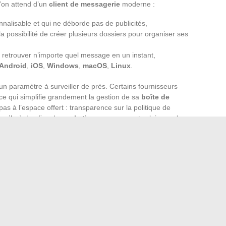
l’on attend d’un
client de messagerie
moderne :
nnalisable et qui ne déborde pas de publicités,
la possibilité de créer plusieurs dossiers pour organiser ses
 retrouver n’importe quel message en un instant,
Android
,
iOS
,
Windows
,
macOS
,
Linux
.
un paramètre à surveiller de près. Certains fournisseurs
ce qui simplifie grandement la gestion de sa
boîte de
pas à l’espace offert : transparence sur la politique de
mails
à des fins de
marketing
, engagements clairs sur la
ateurs avertis se tournent vers les
mail services
qui affichent
licitaires.
t devenue un outil quotidien, faire le bon choix, c’est avant
curisée et adaptée à ses besoins. Pour certains, c’est un
té d’esprit de savoir leurs données à l’abri. Dans tous les
ussi stratégique.