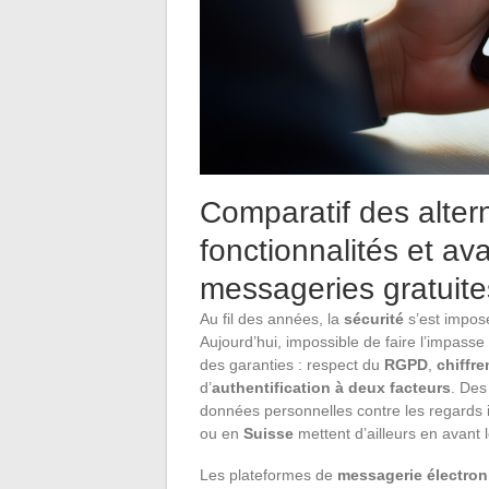
Comparatif des alterna
fonctionnalités et av
messageries gratuite
Au fil des années, la
sécurité
s’est impos
Aujourd’hui, impossible de faire l’impasse
des garanties : respect du
RGPD
,
chiffr
d’
authentification à deux facteurs
. Des
données personnelles contre les regards 
ou en
Suisse
mettent d’ailleurs en avant l
Les plateformes de
messagerie électron