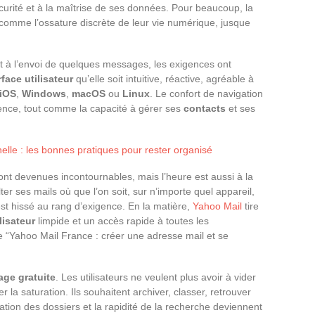
écurité et à la maîtrise de ses données. Pour beaucoup, la
comme l’ossature discrète de leur vie numérique, jusque
ait à l’envoi de quelques messages, les exigences ont
rface utilisateur
qu’elle soit intuitive, réactive, agréable à
iOS
,
Windows
,
macOS
ou
Linux
. Le confort de navigation
férence, tout comme la capacité à gérer ses
contacts
et ses
nelle : les bonnes pratiques pour rester organisé
 sont devenues incontournables, mais l’heure est aussi à la
er ses mails où que l’on soit, sur n’importe quel appareil,
st hissé au rang d’exigence. En la matière,
Yahoo Mail
tire
lisateur
limpide et un accès rapide à toutes les
e “Yahoo Mail France : créer une adresse mail et se
age gratuite
. Les utilisateurs ne veulent plus avoir à vider
r la saturation. Ils souhaitent archiver, classer, retrouver
tion des dossiers et la rapidité de la recherche deviennent