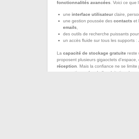
fonctionnalités avancées
. Voici ce que 
une
interface utilisateur
claire, perso
une gestion poussée des
contacts
et 
emails
,
des outils de recherche puissants pour
un accès fluide sur tous les supports :
La
capacité de stockage gratuite
reste 
proposent plusieurs gigaoctets d’espace, 
réception
. Mais la confiance ne se limite 
conservation, refus de l’exploitation des
e
confidentialité. De plus en plus, les utilis
une ligne éthique et limitent les usages pub
À l’heure où la messagerie électronique es
tout s’assurer d’une expérience fiable, sé
gain de temps ; pour d’autres, la tranquilli
cas, la boîte mail gratuite n’a jamais été a