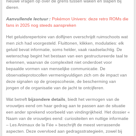
nieuwe vragen op over de grens tussen waken en slapen bij
dieren.
Aanvullende lectuur :
Pokémon Univers: deze retro ROMs die
fans in 2025 nog steeds aanspreken
Het geluidsrepertoire van dolfijnen overschrijdt ruimschoots wat
men zich had voorgesteld. Fluittonen, klikken, modulaties: elk
geluid bevat informatie, soms helder, vaak raadselachtig. De
wetenschap begint het bestaan van een gestructureerde taal te
erkennen, waarvan de complexiteit niet onderdoet voor
bepaalde vormen van menselijke communicatie. De
observatieprotocollen vermenigvuldigen zich om de impact van
deze signalen op de groepscohesie, de bescherming van
jongen of de organisatie van de jacht te ontcijferen.
Wat betreft
bijzondere details
, biedt het vermogen van de
vrouwtjes eend om haar gedrag aan te passen aan de situatie
een ander sprekend voorbeeld van vindingrijkheid. Het dossier «
Naam van de vrouwtjes eend: curiositeiten en nuttige informatie
– Les Animaux de la Fée » beschrijft de meest verrassende
aspecten. Deze overvloed aan gedragsstrategieën, zowel bij