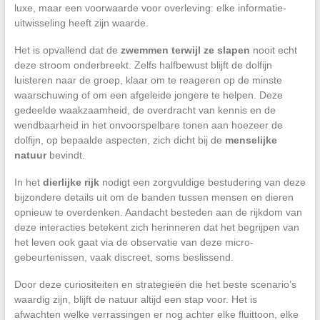
luxe, maar een voorwaarde voor overleving: elke informatie-
uitwisseling heeft zijn waarde.
Het is opvallend dat de
zwemmen terwijl ze slapen
nooit echt
deze stroom onderbreekt. Zelfs halfbewust blijft de dolfijn
luisteren naar de groep, klaar om te reageren op de minste
waarschuwing of om een afgeleide jongere te helpen. Deze
gedeelde waakzaamheid, de overdracht van kennis en de
wendbaarheid in het onvoorspelbare tonen aan hoezeer de
dolfijn, op bepaalde aspecten, zich dicht bij de
menselijke
natuur
bevindt.
In het
dierlijke rijk
nodigt een zorgvuldige bestudering van deze
bijzondere details uit om de banden tussen mensen en dieren
opnieuw te overdenken. Aandacht besteden aan de rijkdom van
deze interacties betekent zich herinneren dat het begrijpen van
het leven ook gaat via de observatie van deze micro-
gebeurtenissen, vaak discreet, soms beslissend.
Door deze curiositeiten en strategieën die het beste scenario’s
waardig zijn, blijft de natuur altijd een stap voor. Het is
afwachten welke verrassingen er nog achter elke fluittoon, elke