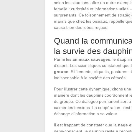
selon les situations offre un autre exempl
femelle : curiosités et informations utiles
surprenants. Ce foisonnement de stratég
marins que chez les oiseaux, rappelle qu
cause bien des idées reçues.
Quand la communicati
la survie des dauphi
Parmi les
animaux sauvages
, le dauphin
d’esprit. Les scientifiques constatent que 
groupe
. Sifflements, cliquetis, postures :
indispensable à la société des cétacés.
Pour illustrer cette dynamique, citons un
manière dont les dauphins coordonnent le
du groupe. Ce dialogue permanent sert à 
calmer les tensions. La coopération n’est
échange d’information a sa valeur.
Il est frappant de constater que la
nage e
demi-conscient, le dauphin reste à l’écout