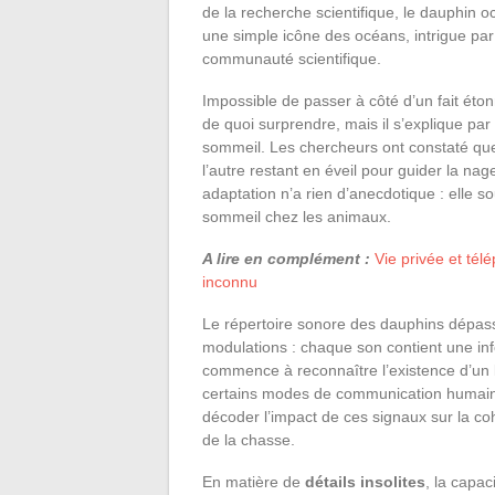
de la recherche scientifique, le dauphin 
une simple icône des océans, intrigue pa
communauté scientifique.
Impossible de passer à côté d’un fait éto
de quoi surprendre, mais il s’explique par
sommeil. Les chercheurs ont constaté que
l’autre restant en éveil pour guider la nag
adaptation n’a rien d’anecdotique : elle so
sommeil chez les animaux.
A lire en complément :
Vie privée et tél
inconnu
Le répertoire sonore des dauphins dépasse
modulations : chaque son contient une inf
commence à reconnaître l’existence d’un l
certains modes de communication humaine.
décoder l’impact de ces signaux sur la coh
de la chasse.
En matière de
détails insolites
, la capac