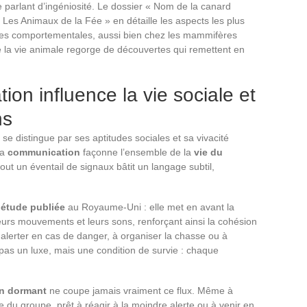
e parlant d’ingéniosité. Le dossier « Nom de la canard
 – Les Animaux de la Fée » en détaille les aspects les plus
ies comportementales, aussi bien chez les mammifères
e la vie animale regorge de découvertes qui remettent en
on influence la vie sociale et
ns
 se distingue par ses aptitudes sociales et sa vivacité
la
communication
façonne l’ensemble de la
vie du
 tout un éventail de signaux bâtit un langage subtil,
e
étude publiée
au Royaume-Uni : elle met en avant la
urs mouvements et leurs sons, renforçant ainsi la cohésion
alerter en cas de danger, à organiser la chasse ou à
 pas un luxe, mais une condition de survie : chaque
n dormant
ne coupe jamais vraiment ce flux. Même à
e du groupe, prêt à réagir à la moindre alerte ou à venir en